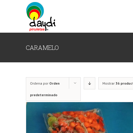
Saltar
al
contenido
CARAMELO
Ordena por
Orden
Mostrar
36 produc
predeterminado