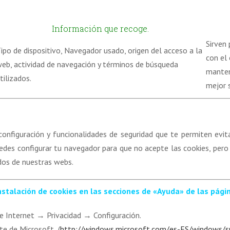
Información que recoge.
Sirven 
ipo de dispositivo, Navegador usado, origen del acceso a la
con el 
eb, actividad de navegación y términos de búsqueda
manteni
tilizados.
mejor s
nfiguración y funcionalidades de seguridad que te permiten evita
uedes configurar tu navegador para que no acepte las cookies, per
dos de nuestras webs.
instalación de cookies en las secciones de «Ayuda» de las pág
 Internet → Privacidad → Configuración.
te de Microsoft (
http://windows.microsoft.com/es-ES/windows