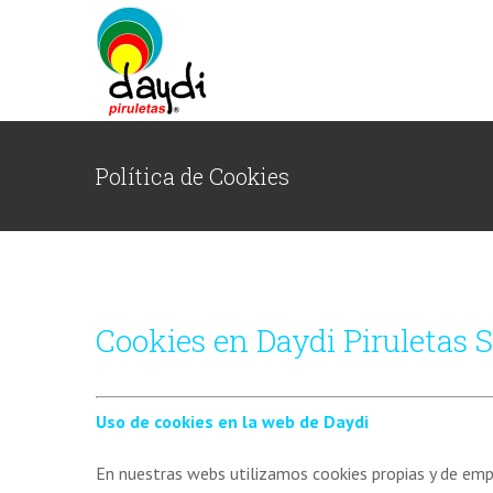
Saltar
al
contenido
Política de Cookies
Cookies
en Daydi Piruletas 
Uso
de cookies en la web de Daydi
En nuestras webs utilizamos cookies propias y de empr