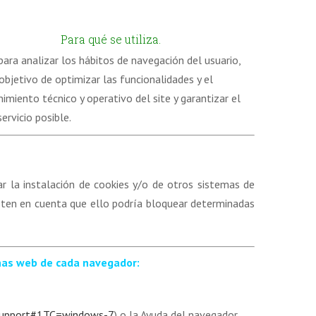
Para qué se utiliza.
para analizar los hábitos de navegación del usuario,
objetivo de optimizar las funcionalidades y el
miento técnico y operativo del site y garantizar el
ervicio posible.
r la instalación de cookies y/o de otros sistemas de
o ten en cuenta que ello podría bloquear determinadas
inas web de cada navegador:
/support#1TC=windows-7
) o la Ayuda del navegador.