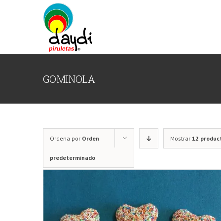
Saltar
al
contenido
GOMINOLA
Ordena por
Orden
Mostrar
12 produc
predeterminado