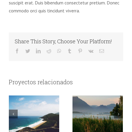
suscipit erat. Duis bibendum consectetur pretium. Donec
commodo orci quis tincidunt viverra.
Share This Story, Choose Your Platform!
Facebook
Twitter
LinkedIn
Reddit
WhatsApp
Tumblr
Pinterest
Vk
Correo
electrónico
Proyectos relacionados
Australia
Argentina