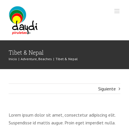
Saltar
al
contenido
Tibet & Nepal
Inicio
|
Adventure
,
Beaches
|
Tibet & Nepal
Siguiente
Lorem ipsum dolor sit amet, consectetur adipiscing elit.
Suspendisse id mattis augue. Proin eget imperdiet nulla.