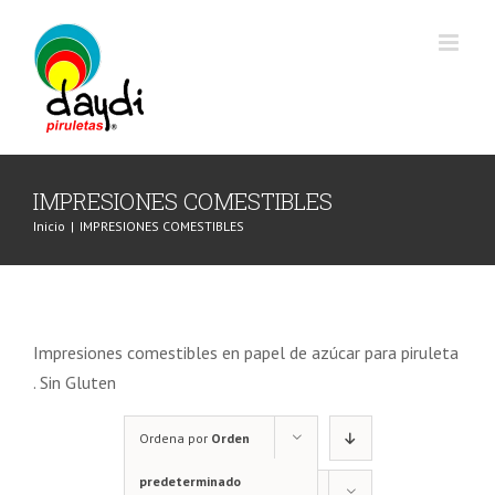
Saltar
al
contenido
IMPRESIONES COMESTIBLES
Inicio
|
IMPRESIONES COMESTIBLES
Impresiones comestibles en papel de azúcar para piruleta
. Sin Gluten
Ordena por
Orden
predeterminado
Mostrar
12 productos