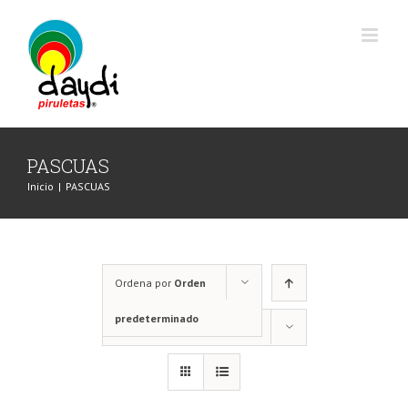
Saltar
al
contenido
PASCUAS
Inicio
|
PASCUAS
Ordena por
Orden
predeterminado
Mostrar
12 productos