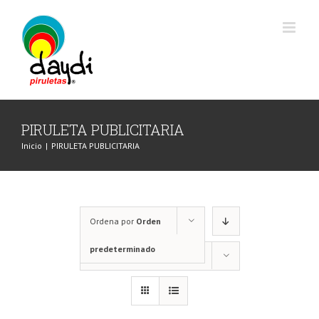
Saltar
al
contenido
PIRULETA PUBLICITARIA
Inicio
|
PIRULETA PUBLICITARIA
Ordena por
Orden
predeterminado
Mostrar
36 productos