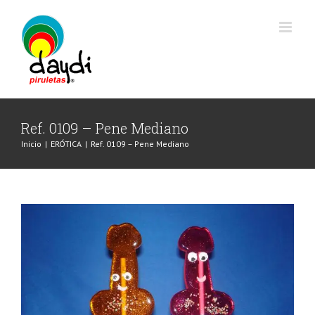
Saltar
al
contenido
Ref. 0109 – Pene Mediano
Inicio
|
ERÓTICA
|
Ref. 0109 – Pene Mediano