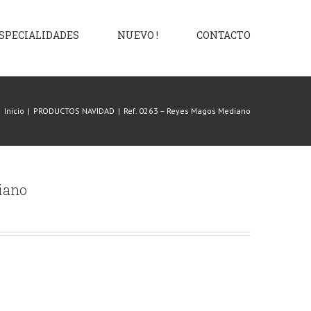
SPECIALIDADES
NUEVO !
CONTACTO
Inicio
|
PRODUCTOS NAVIDAD
|
Ref. 0263 – Reyes Magos Mediano
iano