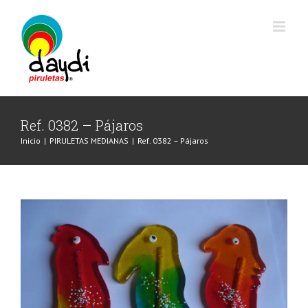
Saltar
al
contenido
Ref. 0382 – Pájaros
Inicio
|
PIRULETAS MEDIANAS
|
Ref. 0382 – Pájaros