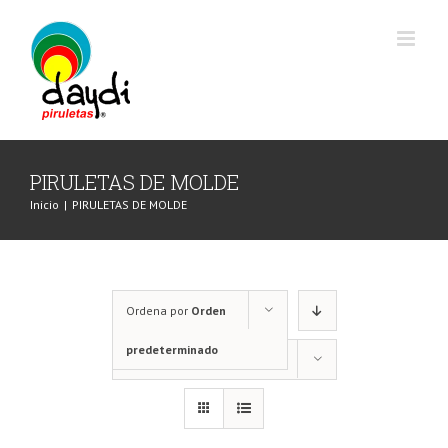
Saltar
al
contenido
PIRULETAS DE MOLDE
Inicio
|
PIRULETAS DE MOLDE
Ordena por
Orden
predeterminado
Mostrar
36 productos