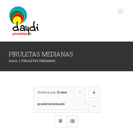
Saltar
al
contenido
PIRULETAS MEDIANAS
Inicio
|
PIRULETAS MEDIANAS
Ordena por
Orden
predeterminado
Mostrar
24 productos