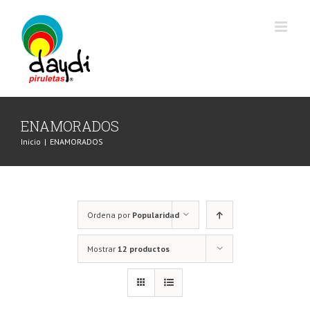
Saltar
al
contenido
ENAMORADOS
Inicio
|
ENAMORADOS
Ordena por
Popularidad
Mostrar
12 productos