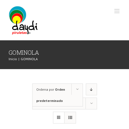
Saltar
al
contenido
GOMINOLA
Inicio
|
GOMINOLA
Ordena por
Orden
predeterminado
Mostrar
24 productos